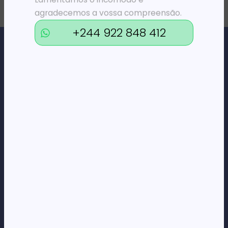
agradecemos a vossa compreensão.
+244 922 848 412
Loja Online de Tecnologia, Eletrodomésticos, Consumíveis,
Economato e Serviços.
DÚVIDAS
FAQs
Termos e Condições
Formas de pagamento