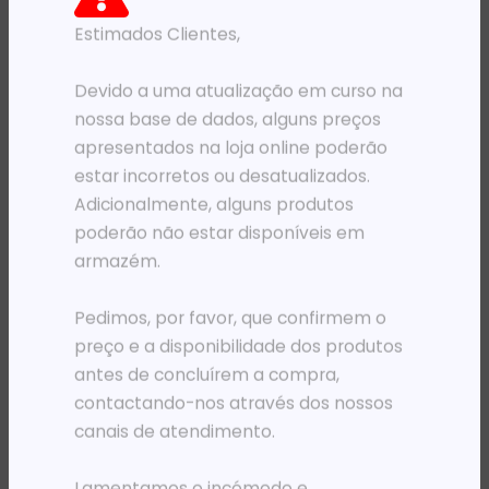
Estimados Clientes,
PRODUTOS RELACIONADOS
Devido a uma atualização em curso na
nossa base de dados, alguns preços
apresentados na loja online poderão
estar incorretos ou desatualizados.
Adicionalmente, alguns produtos
poderão não estar disponíveis em
armazém.
Pedimos, por favor, que confirmem o
OUTROS
PORTA NOMES/CARTÕES/PASSES/CHAVES
preço e a disponibilidade dos produtos
FE FILTRO P/ PURIFICADOR AR DX5 / 1
FE PORTA PASSE HOLDER 90X60MM + CLIP/50
antes de concluírem a compra,
22 468,97
Kz
30 630,87
Kz
contactando-nos através dos nossos
ADICIONAR
ADICIONAR
canais de atendimento.
Lamentamos o incómodo e