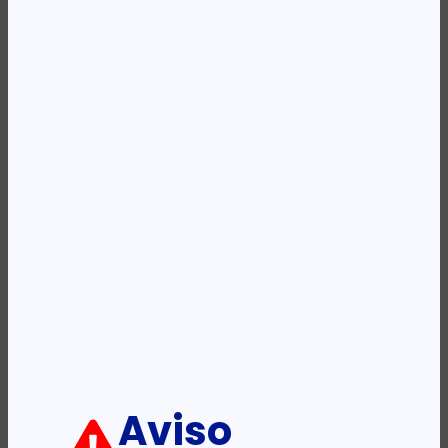
Availability:
Em stock
REF:
5306114
Categoria:
Bolsas Plastificar
Etiqueta:
FELLOWES
Descrição:
Ficha informativa:
ADICIONAR
Aviso