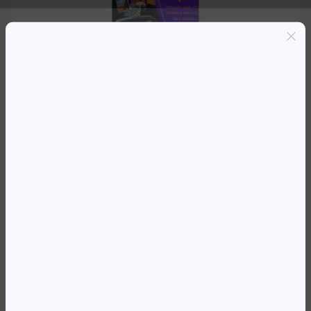
Entregas grátis em Luanda(300K+)
Pagamento seguro
Garantia de reembolso de 100%
Suporte online 24/7
BOLSAS PLASTIFIC.FELLOWES
80MIC A4/100
10 112,81
Kz