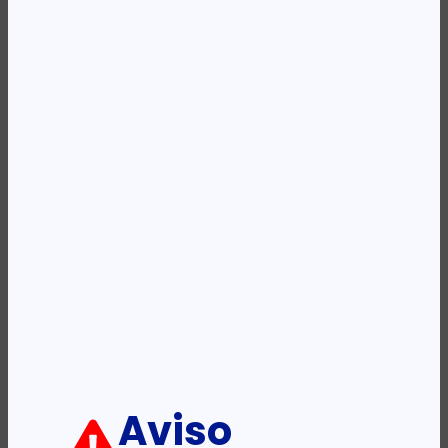
Availability:
Em stock
REF:
KLM181007GR
Categoria:
Bolsas para Portáteis
Etiqueta:
KINGSLONG
Descrição:
Ficha informativa:
ADICIONAR
Aviso