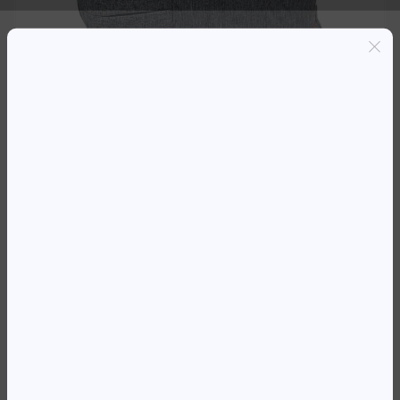
Entregas grátis em Luanda(300K+)
Pagamento seguro
Garantia de reembolso de 100%
Suporte online 24/7
BOLSA 17′ KINGSLONG
KLM181007GR CINZA
13 575,32
Kz