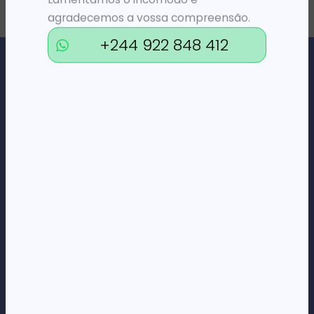
agradecemos a vossa compreensão.
+244 922 848 412
Loja Online de Tecnologia, Eletrodomésticos, Consumíveis,
Economato e Serviços.
DÚVIDAS
FAQs
Termos e Condições
Formas de pagamento