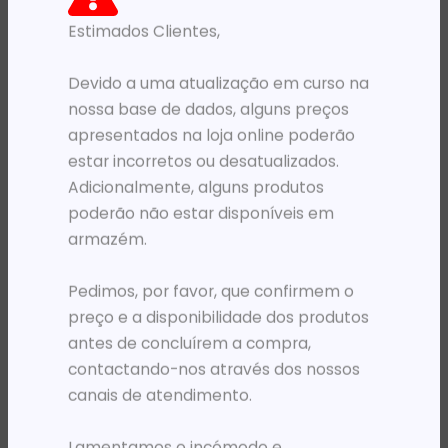
Estimados Clientes,
PRODUTOS RELACIONADOS
Devido a uma atualização em curso na
nossa base de dados, alguns preços
apresentados na loja online poderão
estar incorretos ou desatualizados.
Adicionalmente, alguns produtos
poderão não estar disponíveis em
armazém.
Pedimos, por favor, que confirmem o
BOLSAS PARA PORTÁTEIS
BOLSAS PARA PORTÁTEIS
preço e a disponibilidade dos produtos
BOLSA 15.6′ KINGSLONG LYS230403BK PRETA
BOLSA 15.6′ KINGSLONG WKLM210412WH BRANCA
antes de concluírem a compra,
25 327,60
Kz
15 804,74
Kz
contactando-nos através dos nossos
ADICIONAR
ADICIONAR
canais de atendimento.
Lamentamos o incómodo e