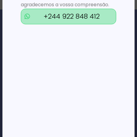
agradecemos a vossa compreensão.
+244 922 848 412
Loja Online de Tecnologia, Eletrodomésticos, Consumíveis,
Economato e Serviços.
DÚVIDAS
FAQs
Termos e Condições
Formas de pagamento
Política de privacidade