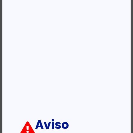
REF:
KLM230821BK
Categoria:
Mochilas
Etiqueta:
KINGSLONG
Descrição:
Ficha informativa:
ADICIONAR
Aviso