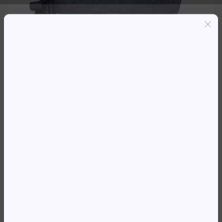
Entregas grátis em Luanda(300K+)
Pagamento seguro
Garantia de reembolso de 100%
Suporte online 24/7
BOLSA 15.6′ KINGSLONG
KLM230821 PRETA
24 560,40
Kz
Availability:
Em stock