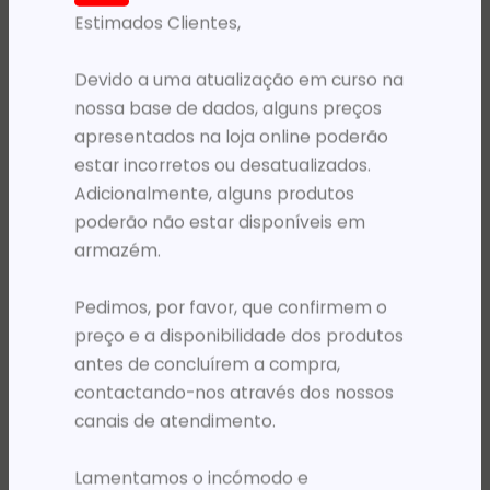
Estimados Clientes,
PRODUTOS RELACIONADOS
Devido a uma atualização em curso na
nossa base de dados, alguns preços
apresentados na loja online poderão
estar incorretos ou desatualizados.
Adicionalmente, alguns produtos
poderão não estar disponíveis em
armazém.
Pedimos, por favor, que confirmem o
MOCHILAS
MOCHILAS
MOCHILA 15.6′ HP PRELUDE PRETA
MOCHILA 15.6′ KINGSLONG KLB1131180GR CINZENTA
preço e a disponibilidade dos produtos
26 525,23
Kz
20 262,33
Kz
antes de concluírem a compra,
contactando-nos através dos nossos
ADICIONAR
ADICIONAR
canais de atendimento.
Lamentamos o incómodo e