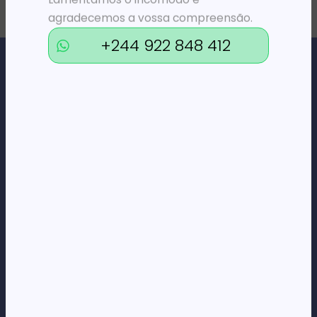
agradecemos a vossa compreensão.
+244 922 848 412
Loja Online de Tecnologia, Eletrodomésticos, Consumíveis,
Economato e Serviços.
DÚVIDAS
FAQs
Termos e Condições
Formas de pagamento