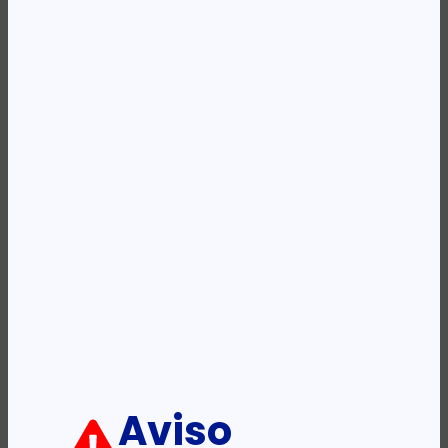
Availability:
Em stock
REF:
KLM230821BW
Categoria:
Bolsas para Portáteis
Etiqueta:
KINGSLONG
Descrição:
Ficha informativa:
ADICIONAR
Aviso