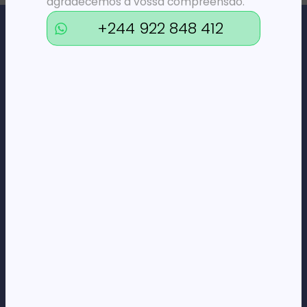
agradecemos a vossa compreensão.
+244 922 848 412
Loja Online de Tecnologia, Eletrodomésticos, Consumíveis,
Economato e Serviços.
DÚVIDAS
FAQs
Termos e Condições
Formas de pagamento
Política de privacidade
CORPORATE