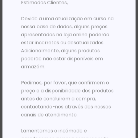
Estimados Clientes,
Devido a uma atualização em curso na
nossa base de dados, alguns preços
apresentados na loja online poderão
estar incorretos ou desatualizados.
Adicionalmente, alguns produtos
poderão não estar disponíveis em
armazém.
ACESSÓRIOS - BASTIDORES
ACESSÓRIOS - BASTIDORES
Pedimos, por favor, que confirmem o
PAINEL DE CONECÇÃO 2U 19′ INTL METAL PRETO
PATCH PANNEL-24 PT CAT5 1U DLINK
preço e a disponibilidade dos produtos
8 473,34
Kz
38 068,62
Kz
antes de concluírem a compra,
ADICIONAR
ADICIONAR
contactando-nos através dos nossos
canais de atendimento.
Lamentamos o incómodo e