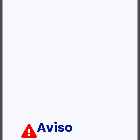
Categoria:
Acessórios - Bastidores
Etiqueta:
DLINK
Descrição:
Ficha informativa:
ADICIONAR
Aviso
PRODUTOS RELACIONADOS