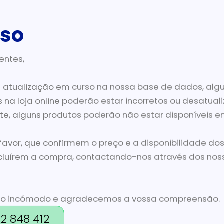
iso
ntia de reembolso de 100%
entes,
te online 24/7
 atualização em curso na nossa base de dados, alg
na loja online poderão estar incorretos ou desatual
te, alguns produtos poderão não estar disponíveis 
favor, que confirmem o preço e a disponibilidade do
cluírem a compra, contactando-nos através dos nos
o incómodo e agradecemos a vossa compreensão.
2 848 412