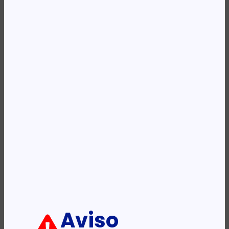
Availability:
Em stock
REF:
EC1640
Categoria:
Adaptadores e Cabos
Etiqueta:
Ewent
Descrição:
Ficha informativa:
ADICIONAR
Aviso