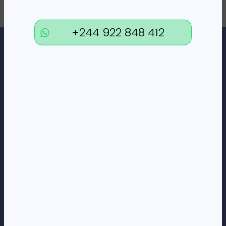
+244 922 848 412
Loja Online de Tecnologia, Eletrodomésticos, Consumíveis,
Economato e Serviços.
DÚVIDAS
FAQs
Termos e Condições
Formas de pagamento