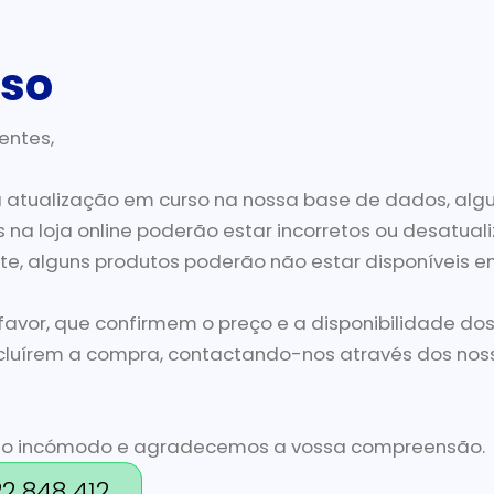
iso
entes,
 atualização em curso na nossa base de dados, alg
PLACA
PL
na loja online poderão estar incorretos ou desatual
GD PLACA DE INDUÇAO PORTATIL XIAOMI COOKER LITE
GD B-IN PLACA BOSCH 60CM V.CERAMICA SERIE 4 4P
451 962,00
Kz
571 52
te, alguns produtos poderão não estar disponíveis 
ADICIONAR
ADI
favor, que confirmem o preço e a disponibilidade do
cluírem a compra, contactando-nos através dos nos
o incómodo e agradecemos a vossa compreensão.
2 848 412