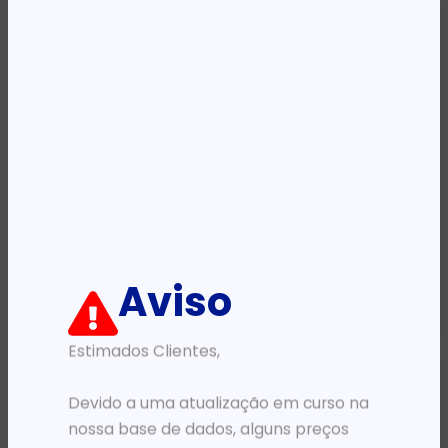
BASTIDORES E ARMÁRIOS
BASTIDORES E ARMÁRIOS
ARMARIO 12U 600X450 INT 19′ AÇO PRETO
ARMARIO 09U 600X450 INT 19′ AÇO PRETO
180 079,64
Kz
180 150,53
Kz
Aviso
ADICIONAR
ADICIONAR
Estimados Clientes,
Devido a uma atualização em curso na
nossa base de dados, alguns preços