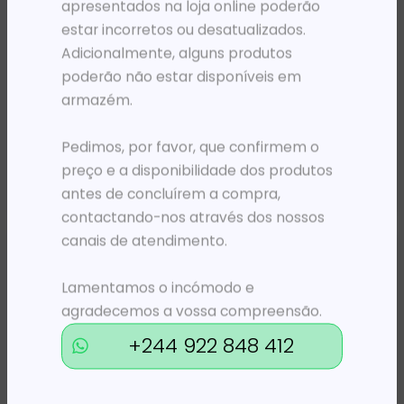
apresentados na loja online poderão
estar incorretos ou desatualizados.
Adicionalmente, alguns produtos
poderão não estar disponíveis em
armazém.
BASTIDORES E ARMÁRIOS
BASTIDORES E ARMÁRIOS
ARMARIO 27U 800X800 DLINK C/ PORTA DE VIDRO
ARMARIO 33U 600X900 INT 19′ AÇO PT 3PCS
Pedimos, por favor, que confirmem o
478 927,80
Kz
889 037,11
Kz
preço e a disponibilidade dos produtos
ADICIONAR
ADICIONAR
antes de concluírem a compra,
contactando-nos através dos nossos
canais de atendimento.
Lamentamos o incómodo e
agradecemos a vossa compreensão.
+244 922 848 412