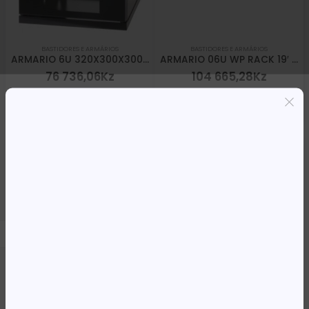
BASTIDORES E ARMÁRIOS
BASTIDORES E ARMÁRIOS
ARMARIO 6U 320X300X300 INT 10′ PRETO
ARMARIO 06U WP RACK 19′ 540X450X310MM PRETO
76 736,06
Kz
104 665,28
Kz
ADICIONAR
ADICIONAR
BASTIDORES E ARMÁRIOS
BASTIDORES E ARMÁRIOS
ARMARIO 6U 370X600X600 INT 19′ PRETO
ARMARIO 09U 600X450 INT 19′ AÇO PRETO