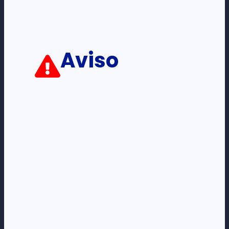
Loja Online de Tecnologia, Eletrodomésticos, Consumíveis,
Economato e Serviços.
Aviso
DÚVIDAS
FAQs
Termos e Condições
Formas de pagamento
Política de privacidade
CORPORATE
Loneus Corporate