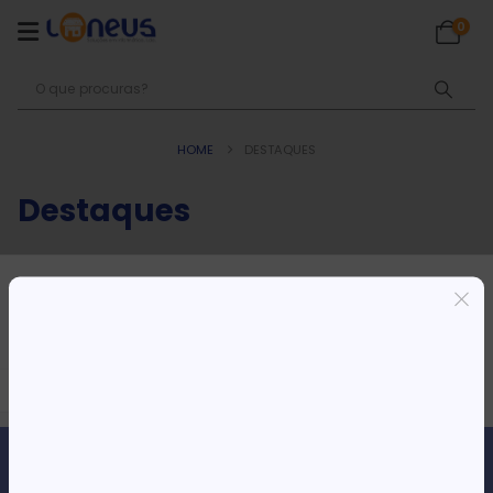
0
HOME
DESTAQUES
Destaques
Não foram encontrados produtos
correspondentes à sua pesquisa.