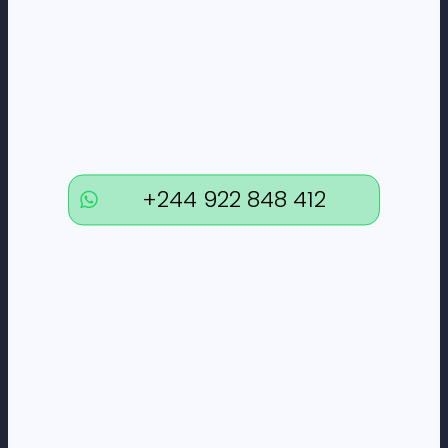
CONTACTOS
+244 922 848 412
geral@loneus.biz
Visita a nossa Loja:
+244 922 848 412
Estrada da Corimba Nº 12, Luanda, Junto à Passadeira da
Escola,